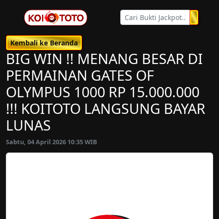
Kembali ke Beranda
BIG WIN !! MENANG BESAR DI
PERMAINAN GATES OF
OLYMPUS 1000 RP 15.000.000
!!! KOITOTO LANGSUNG BAYAR
LUNAS
Sabtu, 04 April 2026 10:35 WIB