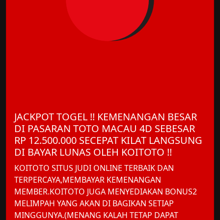
JACKPOT TOGEL !! KEMENANGAN BESAR
DI PASARAN TOTO MACAU 4D SEBESAR
RP 12.500.000 SECEPAT KILAT LANGSUNG
DI BAYAR LUNAS OLEH KOITOTO !!
KOITOTO SITUS JUDI ONLINE TERBAIK DAN
TERPERCAYA,MEMBAYAR KEMENANGAN
MEMBER.KOITOTO JUGA MENYEDIAKAN BONUS2
MELIMPAH YANG AKAN DI BAGIKAN SETIAP
MINGGUNYA.(MENANG KALAH TETAP DAPAT