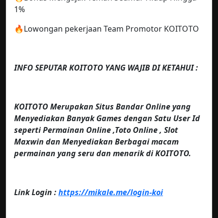
1%
🔥Lowongan pekerjaan Team Promotor KOITOTO
INFO SEPUTAR KOITOTO YANG WAJIB DI KETAHUI :
KOITOTO Merupakan Situs Bandar Online yang
Menyediakan Banyak Games dengan Satu User Id
seperti Permainan Online ,Toto Online , Slot
Maxwin dan Menyediakan Berbagai macam
permainan yang seru dan menarik di KOITOTO.
Link Login :
https://mikale.me/login-koi