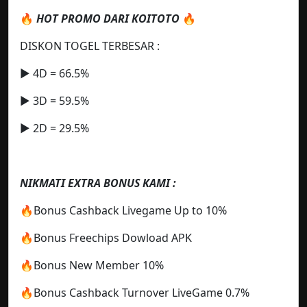
🔥
HOT PROMO DARI KOITOTO
🔥
DISKON TOGEL TERBESAR :
▶️ 4D = 66.5%
▶️ 3D = 59.5%
▶️ 2D = 29.5%
NIKMATI EXTRA BONUS KAMI :
🔥Bonus Cashback Livegame Up to 10%
🔥Bonus Freechips Dowload APK
🔥Bonus New Member 10%
🔥Bonus Cashback Turnover LiveGame 0.7%