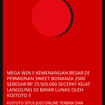
MEGA WIN !! KEMENANGAN BESAR DI
PERMAINAN SWEET BONANZA 2500
SEBESAR RP 25.500.000 SECEPAT KILAT
LANGSUNG DI BAYAR LUNAS OLEH
KOITOTO !!
KOITOTO SITUS JUDI ONLINE TERBAIK DAN