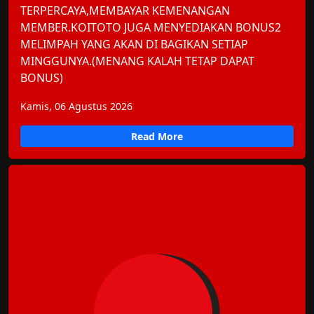
TERPERCAYA,MEMBAYAR KEMENANGAN
MEMBER.KOITOTO JUGA MENYEDIAKAN BONUS2
MELIMPAH YANG AKAN DI BAGIKAN SETIAP
MINGGUNYA.(MENANG KALAH TETAP DAPAT
BONUS)
Kamis, 06 Agustus 2026
Read More