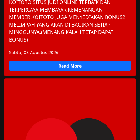
KOITOTO SITUS JUDI ONLINE TERBAIK DAN
TERPERCAYA,MEMBAYAR KEMENANGAN
MEMBER.KOITOTO JUGA MENYEDIAKAN BONUS2
MELIMPAH YANG AKAN DI BAGIKAN SETIAP
MINGGUNYA.(MENANG KALAH TETAP DAPAT
BONUS)
Sabtu, 08 Agustus 2026
Read More