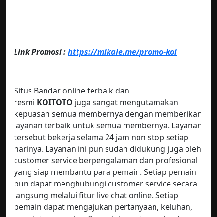
Link Promosi :
https://mikale.me/promo-koi
Situs Bandar online terbaik dan
resmi
KOITOTO
juga sangat mengutamakan
kepuasan semua membernya dengan memberikan
layanan terbaik untuk semua membernya. Layanan
tersebut bekerja selama 24 jam non stop setiap
harinya. Layanan ini pun sudah didukung juga oleh
customer service berpengalaman dan profesional
yang siap membantu para pemain. Setiap pemain
pun dapat menghubungi customer service secara
langsung melalui fitur live chat online. Setiap
pemain dapat mengajukan pertanyaan, keluhan,