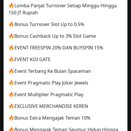
🔥Lomba Panjat Turnover Setiap Minggu Hingga
150 JT Rupiah
🔥Bonus Turnover Slot Up to 0.5%
🔥Bonus Cashback Up to 3% Slot Game
🔥EVENT FREESPIN 20% DAN BUYSPIN 15%
🔥EVENT KOI GATE
🔥Event Terbang Ke Bulan Spaceman
🔥Event Pragmatic Play Joker Jewels
🔥Event Multiplier Pragmatic Play
🔥EXCLUSIVE MERCHANDISE KEREN
🔥Bonus Extra Mengajak Teman 10%
🔥Bonus Mengajak Teman Seumur Hidup Hingga