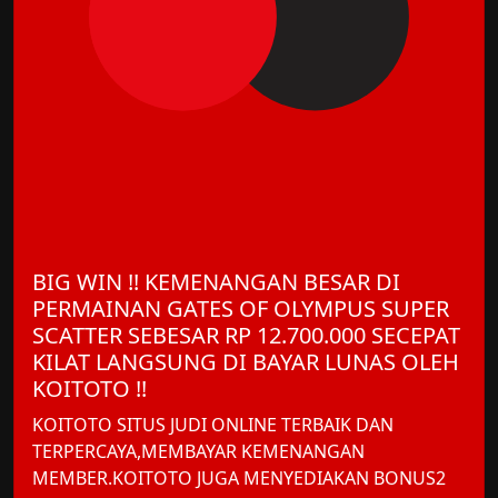
BIG WIN !! KEMENANGAN BESAR DI
PERMAINAN GATES OF OLYMPUS SUPER
SCATTER SEBESAR RP 12.700.000 SECEPAT
KILAT LANGSUNG DI BAYAR LUNAS OLEH
KOITOTO !!
KOITOTO SITUS JUDI ONLINE TERBAIK DAN
TERPERCAYA,MEMBAYAR KEMENANGAN
MEMBER.KOITOTO JUGA MENYEDIAKAN BONUS2