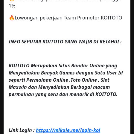
1%
🔥Lowongan pekerjaan Team Promotor KOITOTO
INFO SEPUTAR KOITOTO YANG WAJIB DI KETAHUI :
KOITOTO Merupakan Situs Bandar Online yang
Menyediakan Banyak Games dengan Satu User Id
seperti Permainan Online ,Toto Online , Slot
Maxwin dan Menyediakan Berbagai macam
permainan yang seru dan menarik di KOITOTO.
Link Login :
https://mikale.me/login-koi