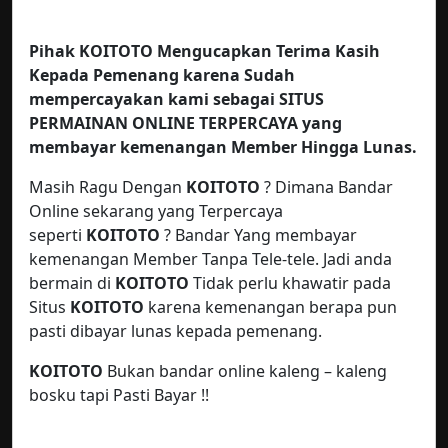
Pihak KOITOTO Mengucapkan Terima Kasih
Kepada Pemenang karena Sudah
mempercayakan kami sebagai SITUS
PERMAINAN ONLINE TERPERCAYA yang
membayar kemenangan Member Hingga Lunas.
Masih Ragu Dengan
KOITOTO
? Dimana Bandar
Online sekarang yang Terpercaya
seperti
KOITOTO
? Bandar Yang membayar
kemenangan Member Tanpa Tele-tele. Jadi anda
bermain di
KOITOTO
Tidak perlu khawatir pada
Situs
KOITOTO
karena kemenangan berapa pun
pasti dibayar lunas kepada pemenang.
KOITOTO
Bukan bandar online kaleng – kaleng
bosku tapi Pasti Bayar !!