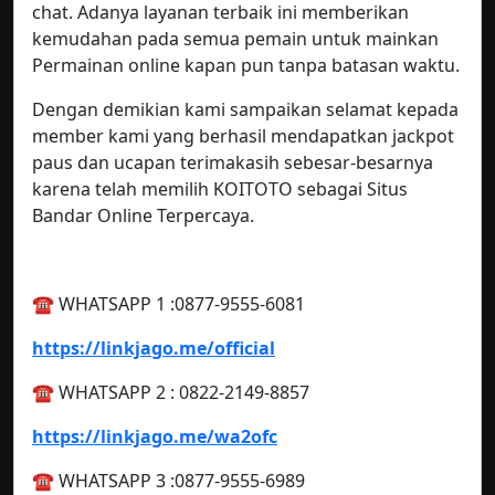
chat. Adanya layanan terbaik ini memberikan
kemudahan pada semua pemain untuk mainkan
Permainan online kapan pun tanpa batasan waktu.
Dengan demikian kami sampaikan selamat kepada
member kami yang berhasil mendapatkan jackpot
paus dan ucapan terimakasih sebesar-besarnya
karena telah memilih KOITOTO sebagai Situs
Bandar Online Terpercaya.
☎️ WHATSAPP 1 :0877-9555-6081
https://linkjago.me/official
☎️ WHATSAPP 2 : 0822-2149-8857
https://linkjago.me/wa2ofc
☎️ WHATSAPP 3 :0877-9555-6989