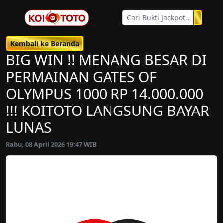
Kembali ke Beranda
BIG WIN !! MENANG BESAR DI
PERMAINAN GATES OF
OLYMPUS 1000 RP 14.000.000
!!! KOITOTO LANGSUNG BAYAR
LUNAS
Rabu, 08 April 2026 19:47 WIB