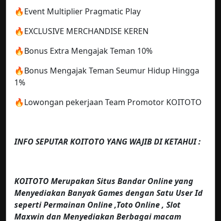
🔥Event Multiplier Pragmatic Play
🔥EXCLUSIVE MERCHANDISE KEREN
🔥Bonus Extra Mengajak Teman 10%
🔥Bonus Mengajak Teman Seumur Hidup Hingga
1%
🔥Lowongan pekerjaan Team Promotor KOITOTO
INFO SEPUTAR KOITOTO YANG WAJIB DI KETAHUI :
KOITOTO Merupakan Situs Bandar Online yang
Menyediakan Banyak Games dengan Satu User Id
seperti Permainan Online ,Toto Online , Slot
Maxwin dan Menyediakan Berbagai macam