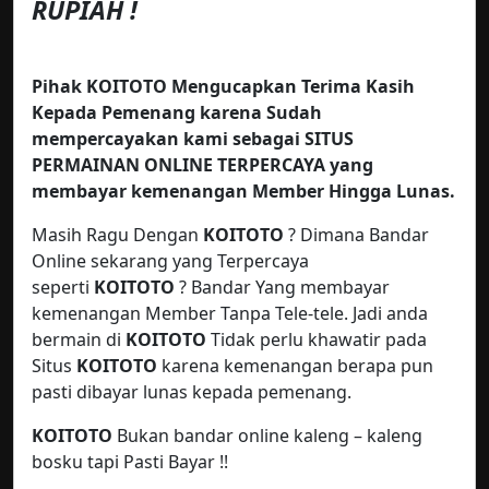
RUPIAH !
Pihak KOITOTO Mengucapkan Terima Kasih
Kepada Pemenang karena Sudah
mempercayakan kami sebagai SITUS
PERMAINAN ONLINE TERPERCAYA yang
membayar kemenangan Member Hingga Lunas.
Masih Ragu Dengan
KOITOTO
? Dimana Bandar
Online sekarang yang Terpercaya
seperti
KOITOTO
? Bandar Yang membayar
kemenangan Member Tanpa Tele-tele. Jadi anda
bermain di
KOITOTO
Tidak perlu khawatir pada
Situs
KOITOTO
karena kemenangan berapa pun
pasti dibayar lunas kepada pemenang.
KOITOTO
Bukan bandar online kaleng – kaleng
bosku tapi Pasti Bayar !!