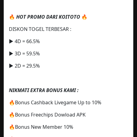
🔥
HOT PROMO DARI KOITOTO
🔥
DISKON TOGEL TERBESAR :
▶️ 4D = 66.5%
▶️ 3D = 59.5%
▶️ 2D = 29.5%
NIKMATI EXTRA BONUS KAMI :
🔥Bonus Cashback Livegame Up to 10%
🔥Bonus Freechips Dowload APK
🔥Bonus New Member 10%