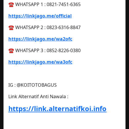
☎️ WHATSAPP 1 : 0821-7451-6365
https://linkjago.me/official
☎️ WHATSAPP 2 : 0823-6316-8847
https://linkjago.me/wa2ofc
☎️ WHATSAPP 3 : 0852-8226-0380
https://linkjago.me/wa3ofc
IG : @KOITOTOBAGUS
Link Alternatif Anti Nawala :
https://link.alternatifkoi.info