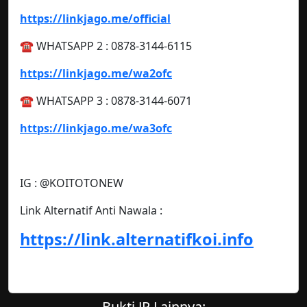
https://linkjago.me/official
☎️ WHATSAPP 2 : 0878-3144-6115
https://linkjago.me/wa2ofc
☎️ WHATSAPP 3 : 0878-3144-6071
https://linkjago.me/wa3ofc
IG : @KOITOTONEW
Link Alternatif Anti Nawala :
https://link.alternatifkoi.info
Bukti JP Lainnya: