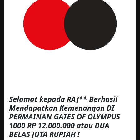
Selamat kepada RAJ** Berhasil
Mendapatkan Kemenangan DI
PERMAINAN GATES OF OLYMPUS
1000 RP 12.000.000 atau DUA
BELAS JUTA RUPIAH !