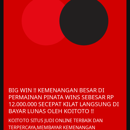
BIG WIN !! KEMENANGAN BESAR DI
PERMAINAN PINATA WINS SEBESAR RP
12.000.000 SECEPAT KILAT LANGSUNG DI
BAYAR LUNAS OLEH KOITOTO !!
KOITOTO SITUS JUDI ONLINE TERBAIK DAN
TERPERCAYA,MEMBAYAR KEMENANGAN