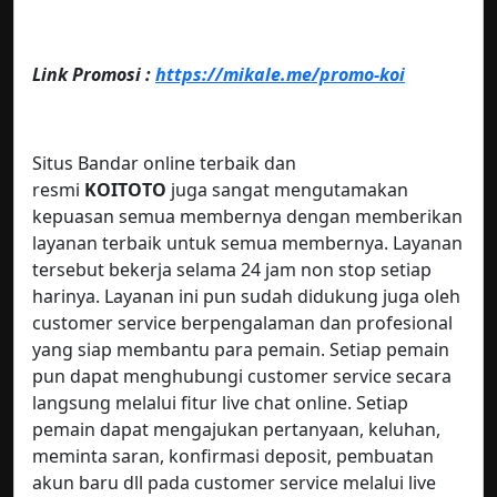
Link Promosi :
https://mikale.me/promo-koi
Situs Bandar online terbaik dan
resmi
KOITOTO
juga sangat mengutamakan
kepuasan semua membernya dengan memberikan
layanan terbaik untuk semua membernya. Layanan
tersebut bekerja selama 24 jam non stop setiap
harinya. Layanan ini pun sudah didukung juga oleh
customer service berpengalaman dan profesional
yang siap membantu para pemain. Setiap pemain
pun dapat menghubungi customer service secara
langsung melalui fitur live chat online. Setiap
pemain dapat mengajukan pertanyaan, keluhan,
meminta saran, konfirmasi deposit, pembuatan
akun baru dll pada customer service melalui live