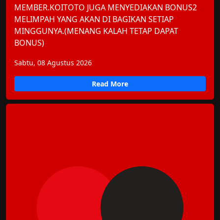
MEMBER.KOITOTO JUGA MENYEDIAKAN BONUS2
MELIMPAH YANG AKAN DI BAGIKAN SETIAP
MINGGUNYA.(MENANG KALAH TETAP DAPAT
BONUS)
Sabtu, 08 Agustus 2026
Read More