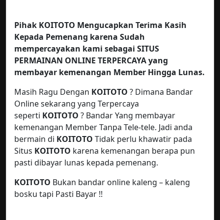
Pihak KOITOTO Mengucapkan Terima Kasih
Kepada Pemenang karena Sudah
mempercayakan kami sebagai SITUS
PERMAINAN ONLINE TERPERCAYA yang
membayar kemenangan Member Hingga Lunas.
Masih Ragu Dengan
KOITOTO
? Dimana Bandar
Online sekarang yang Terpercaya
seperti
KOITOTO
? Bandar Yang membayar
kemenangan Member Tanpa Tele-tele. Jadi anda
bermain di
KOITOTO
Tidak perlu khawatir pada
Situs
KOITOTO
karena kemenangan berapa pun
pasti dibayar lunas kepada pemenang.
KOITOTO
Bukan bandar online kaleng – kaleng
bosku tapi Pasti Bayar !!