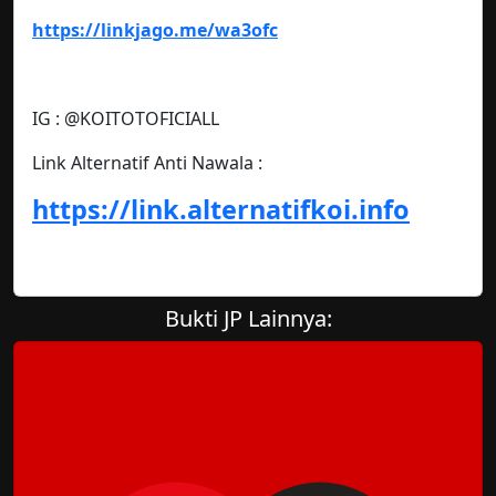
https://linkjago.me/wa3ofc
IG : @KOITOTOFICIALL
Link Alternatif Anti Nawala :
https://link.alternatifkoi.info
Bukti JP Lainnya: