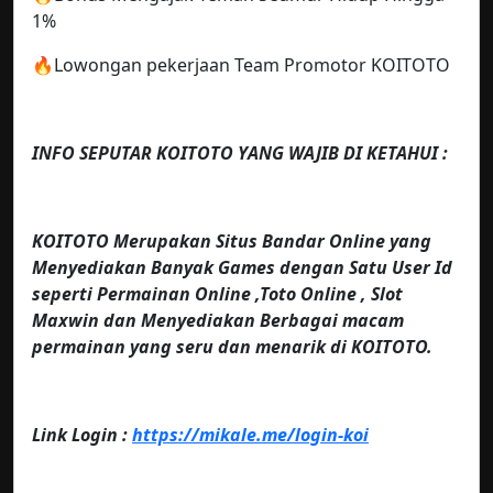
1%
🔥Lowongan pekerjaan Team Promotor KOITOTO
INFO SEPUTAR KOITOTO YANG WAJIB DI KETAHUI :
KOITOTO Merupakan Situs Bandar Online yang
Menyediakan Banyak Games dengan Satu User Id
seperti Permainan Online ,Toto Online , Slot
Maxwin dan Menyediakan Berbagai macam
permainan yang seru dan menarik di KOITOTO.
Link Login :
https://mikale.me/login-koi