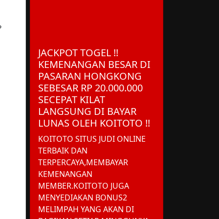
?
JACKPOT TOGEL !!
KEMENANGAN BESAR DI
PASARAN HONGKONG
SEBESAR RP 20.000.000
SECEPAT KILAT
LANGSUNG DI BAYAR
LUNAS OLEH KOITOTO !!
KOITOTO SITUS JUDI ONLINE
TERBAIK DAN
TERPERCAYA,MEMBAYAR
KEMENANGAN
MEMBER.KOITOTO JUGA
MENYEDIAKAN BONUS2
MELIMPAH YANG AKAN DI