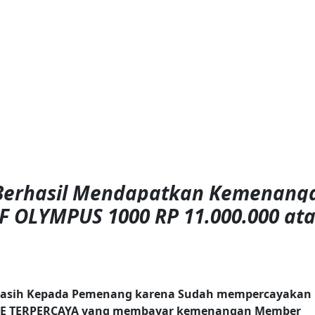
 Berhasil Mendapatkan Kemenang
 OLYMPUS 1000 RP 11.000.000 at
Kasih Kepada Pemenang karena Sudah mempercayakan
NE TERPERCAYA yang membayar kemenangan Member