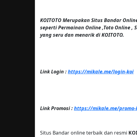
KOITOTO Merupakan Situs Bandar Onlin
seperti Permainan Online ,Toto Online
yang seru dan menarik di KOITOTO.
Link Login :
https://mikale.me/login-koi
Link Promosi :
https://mikale.me/promo-
Situs Bandar online terbaik dan resmi
KO