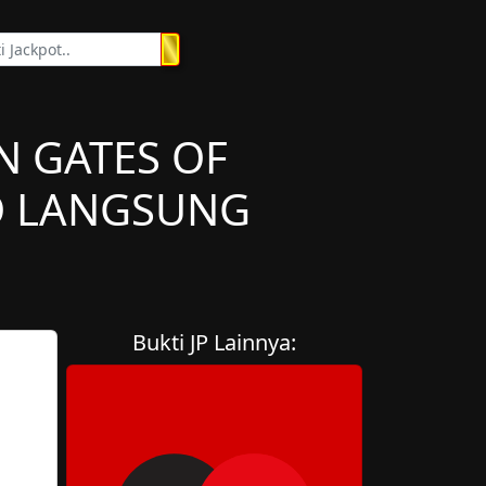
N GATES OF
TO LANGSUNG
Bukti JP Lainnya: