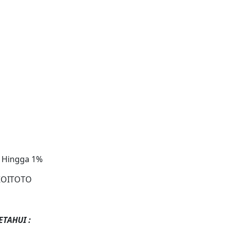
 Hingga 1%
KOITOTO
ETAHUI :