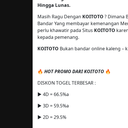
Hingga Lunas.
Masih Ragu Dengan
KOITOTO
? Dimana B
Bandar Yang membayar kemenangan Membe
perlu khawatir pada Situs
KOITOTO
karen
kepada pemenang.
KOITOTO
Bukan bandar online kaleng – ka
🔥
HOT PROMO DARI KOITOTO
🔥
DISKON TOGEL TERBESAR :
▶️ 4D = 66.5%a
▶️ 3D = 59.5%a
▶️ 2D = 29.5%