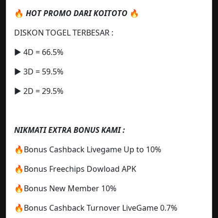
🔥
HOT PROMO DARI KOITOTO
🔥
DISKON TOGEL TERBESAR :
▶️ 4D = 66.5%
▶️ 3D = 59.5%
▶️ 2D = 29.5%
NIKMATI EXTRA BONUS KAMI :
🔥Bonus Cashback Livegame Up to 10%
🔥Bonus Freechips Dowload APK
🔥Bonus New Member 10%
🔥Bonus Cashback Turnover LiveGame 0.7%