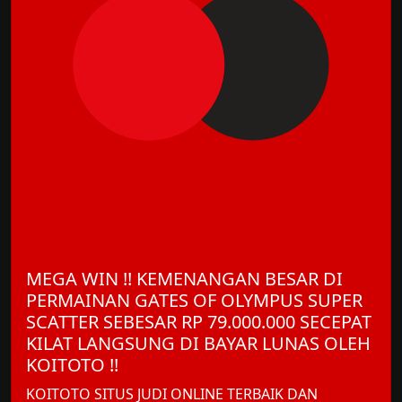
MEGA WIN !! KEMENANGAN BESAR DI
PERMAINAN GATES OF OLYMPUS SUPER
SCATTER SEBESAR RP 79.000.000 SECEPAT
KILAT LANGSUNG DI BAYAR LUNAS OLEH
KOITOTO !!
KOITOTO SITUS JUDI ONLINE TERBAIK DAN