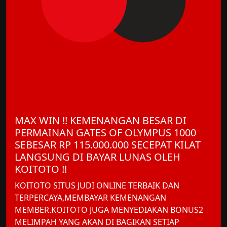
MAX WIN !! KEMENANGAN BESAR DI
PERMAINAN GATES OF OLYMPUS 1000
SEBESAR RP 115.000.000 SECEPAT KILAT
LANGSUNG DI BAYAR LUNAS OLEH
KOITOTO !!
KOITOTO SITUS JUDI ONLINE TERBAIK DAN
TERPERCAYA,MEMBAYAR KEMENANGAN
MEMBER.KOITOTO JUGA MENYEDIAKAN BONUS2
MELIMPAH YANG AKAN DI BAGIKAN SETIAP