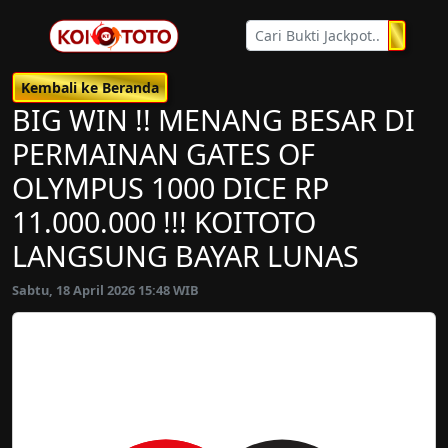
Kembali ke Beranda
BIG WIN !! MENANG BESAR DI
PERMAINAN GATES OF
OLYMPUS 1000 DICE RP
11.000.000 !!! KOITOTO
LANGSUNG BAYAR LUNAS
Sabtu, 18 April 2026 15:48 WIB