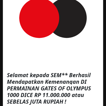
Selamat kepada SEM** Berhasil
Mendapatkan Kemenangan DI
PERMAINAN GATES OF OLYMPUS
1000 DICE RP 11.000.000 atau
SEBELAS JUTA RUPIAH !