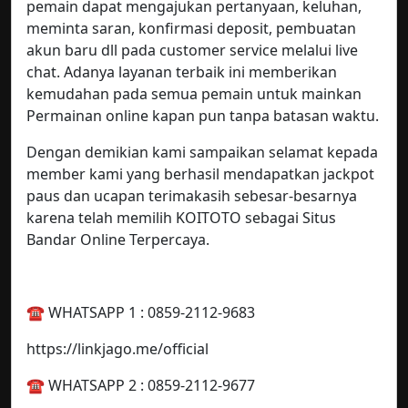
pemain dapat mengajukan pertanyaan, keluhan,
meminta saran, konfirmasi deposit, pembuatan
akun baru dll pada customer service melalui live
chat. Adanya layanan terbaik ini memberikan
kemudahan pada semua pemain untuk mainkan
Permainan online kapan pun tanpa batasan waktu.
Dengan demikian kami sampaikan selamat kepada
member kami yang berhasil mendapatkan jackpot
paus dan ucapan terimakasih sebesar-besarnya
karena telah memilih KOITOTO sebagai Situs
Bandar Online Terpercaya.
☎️ WHATSAPP 1 : 0859-2112-9683
https://linkjago.me/official
☎️ WHATSAPP 2 : 0859-2112-9677