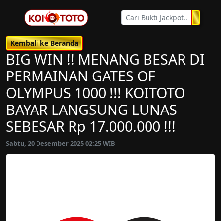
Kembali ke Beranda
BIG WIN !! MENANG BESAR DI
PERMAINAN GATES OF
OLYMPUS 1000 !!! KOITOTO
BAYAR LANGSUNG LUNAS
SEBESAR Rp 17.000.000 !!!
Sabtu, 20 Desember 2025 02:25 WIB