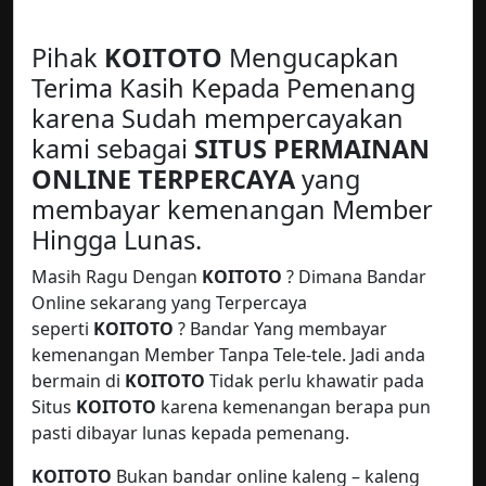
Pihak
KOITOTO
Mengucapkan
Terima Kasih Kepada Pemenang
karena Sudah mempercayakan
kami sebagai
SITUS PERMAINAN
ONLINE TERPERCAYA
yang
membayar kemenangan Member
Hingga Lunas.
Masih Ragu Dengan
KOITOTO
? Dimana Bandar
Online sekarang yang Terpercaya
seperti
KOITOTO
? Bandar Yang membayar
kemenangan Member Tanpa Tele-tele. Jadi anda
bermain di
KOITOTO
Tidak perlu khawatir pada
Situs
KOITOTO
karena kemenangan berapa pun
pasti dibayar lunas kepada pemenang.
KOITOTO
Bukan bandar online kaleng – kaleng