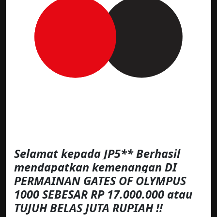
Selamat kepada JP5** Berhasil
mendapatkan kemenangan DI
PERMAINAN GATES OF OLYMPUS
1000 SEBESAR RP 17.000.000 atau
TUJUH BELAS JUTA RUPIAH !!