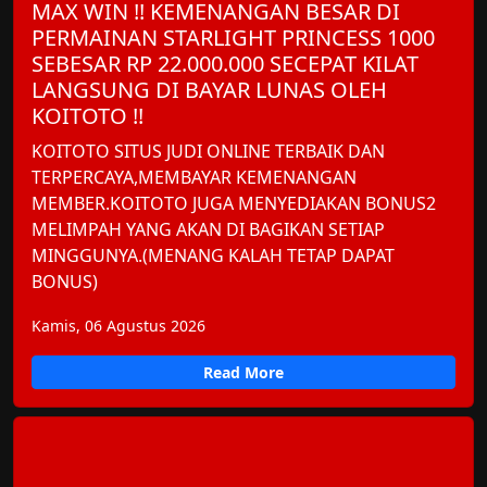
MAX WIN !! KEMENANGAN BESAR DI
PERMAINAN STARLIGHT PRINCESS 1000
SEBESAR RP 22.000.000 SECEPAT KILAT
LANGSUNG DI BAYAR LUNAS OLEH
KOITOTO !!
KOITOTO SITUS JUDI ONLINE TERBAIK DAN
TERPERCAYA,MEMBAYAR KEMENANGAN
MEMBER.KOITOTO JUGA MENYEDIAKAN BONUS2
MELIMPAH YANG AKAN DI BAGIKAN SETIAP
MINGGUNYA.(MENANG KALAH TETAP DAPAT
BONUS)
Kamis, 06 Agustus 2026
Read More