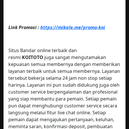
Link Promosi :
https://mikale.me/promo-koi
Situs Bandar online terbaik dan
resmi
KOITOTO
juga sangat mengutamakan
kepuasan semua membernya dengan memberikan
layanan terbaik untuk semua membernya. Layanan
tersebut bekerja selama 24 jam non stop setiap
harinya. Layanan ini pun sudah didukung juga oleh
customer service berpengalaman dan profesional
yang siap membantu para pemain. Setiap pemain
pun dapat menghubungi customer service secara
langsung melalui fitur live chat online. Setiap
pemain dapat mengajukan pertanyaan, keluhan,
meminta saran, konfirmasi deposit, pembuatan