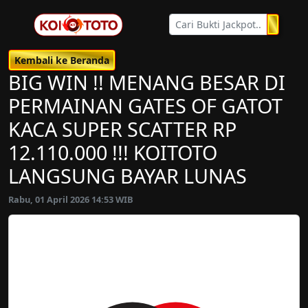
Kembali ke Beranda
BIG WIN !! MENANG BESAR DI
PERMAINAN GATES OF GATOT
KACA SUPER SCATTER RP
12.110.000 !!! KOITOTO
LANGSUNG BAYAR LUNAS
Rabu, 01 April 2026 14:53 WIB