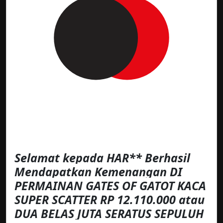
Selamat kepada HAR** Berhasil
Mendapatkan Kemenangan DI
PERMAINAN GATES OF GATOT KACA
SUPER SCATTER RP 12.110.000 atau
DUA BELAS JUTA SERATUS SEPULUH