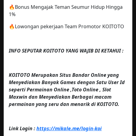
🔥Bonus Mengajak Teman Seumur Hidup Hingga
1%
🔥Lowongan pekerjaan Team Promotor KOITOTO
INFO SEPUTAR KOITOTO YANG WAJIB DI KETAHUI :
KOITOTO Merupakan Situs Bandar Online yang
Menyediakan Banyak Games dengan Satu User Id
seperti Permainan Online ,Toto Online , Slot
Maxwin dan Menyediakan Berbagai macam
permainan yang seru dan menarik di KOITOTO.
Link Login :
https://mikale.me/login-koi