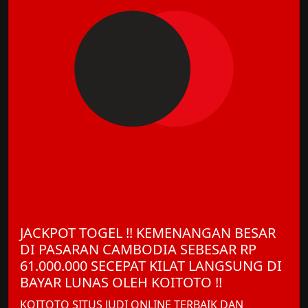
JACKPOT TOGEL !! KEMENANGAN BESAR
DI PASARAN CAMBODIA SEBESAR RP
61.000.000 SECEPAT KILAT LANGSUNG DI
BAYAR LUNAS OLEH KOITOTO !!
KOITOTO SITUS JUDI ONLINE TERBAIK DAN