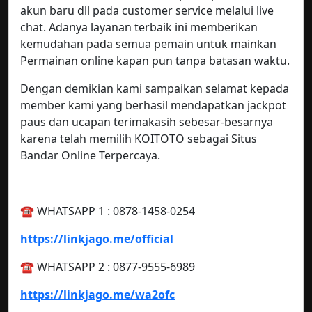
akun baru dll pada customer service melalui live
chat. Adanya layanan terbaik ini memberikan
kemudahan pada semua pemain untuk mainkan
Permainan online kapan pun tanpa batasan waktu.
Dengan demikian kami sampaikan selamat kepada
member kami yang berhasil mendapatkan jackpot
paus dan ucapan terimakasih sebesar-besarnya
karena telah memilih KOITOTO sebagai Situs
Bandar Online Terpercaya.
☎️ WHATSAPP 1 : 0878-1458-0254
https://linkjago.me/official
☎️ WHATSAPP 2 : 0877-9555-6989
https://linkjago.me/wa2ofc