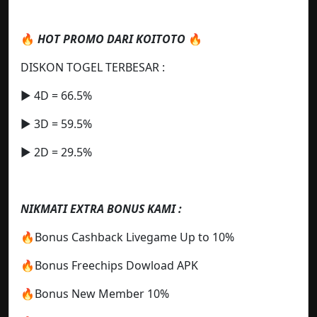
🔥
HOT PROMO DARI KOITOTO
🔥
DISKON TOGEL TERBESAR :
▶️ 4D = 66.5%
▶️ 3D = 59.5%
▶️ 2D = 29.5%
NIKMATI EXTRA BONUS KAMI :
🔥Bonus Cashback Livegame Up to 10%
🔥Bonus Freechips Dowload APK
🔥Bonus New Member 10%