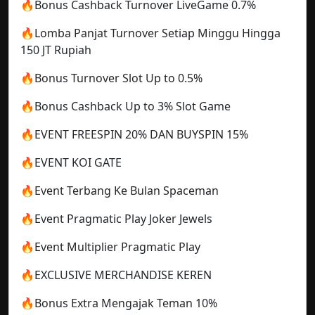
🔥Bonus Cashback Turnover LiveGame 0.7%
🔥Lomba Panjat Turnover Setiap Minggu Hingga
150 JT Rupiah
🔥Bonus Turnover Slot Up to 0.5%
🔥Bonus Cashback Up to 3% Slot Game
🔥EVENT FREESPIN 20% DAN BUYSPIN 15%
🔥EVENT KOI GATE
🔥Event Terbang Ke Bulan Spaceman
🔥Event Pragmatic Play Joker Jewels
🔥Event Multiplier Pragmatic Play
🔥EXCLUSIVE MERCHANDISE KEREN
🔥Bonus Extra Mengajak Teman 10%