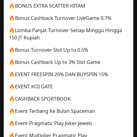
🔥BONUS EXTRA SCATTER HITAM
🔥Bonus Cashback Turnover LiveGame 0.7%
🔥Lomba Panjat Turnover Setiap Minggu Hingga
150 JT Rupiah
🔥Bonus Turnover Slot Up to 0.5%
🔥Bonus Cashback Up to 3% Slot Game
🔥EVENT FREESPIN 20% DAN BUYSPIN 15%
🔥EVENT KOI GATE
🔥
CASHBACK SPORTBOOK
🔥Event Terbang Ke Bulan Spaceman
🔥Event Pragmatic Play Joker Jewels
🔥Event Multiplier Pragmatic Play