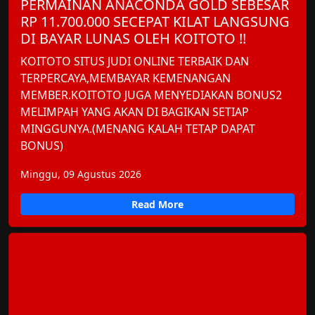
PERMAINAN ANACONDA GOLD SEBESAR
RP 11.700.000 SECEPAT KILAT LANGSUNG
DI BAYAR LUNAS OLEH KOITOTO !!
KOITOTO SITUS JUDI ONLINE TERBAIK DAN
TERPERCAYA,MEMBAYAR KEMENANGAN
MEMBER.KOITOTO JUGA MENYEDIAKAN BONUS2
MELIMPAH YANG AKAN DI BAGIKAN SETIAP
MINGGUNYA.(MENANG KALAH TETAP DAPAT
BONUS)
Minggu, 09 Agustus 2026
Read More