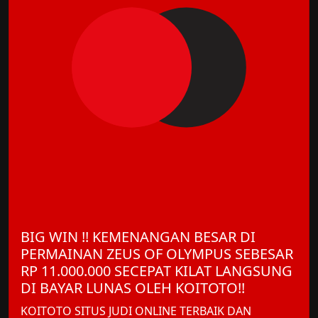
BIG WIN !! KEMENANGAN BESAR DI
PERMAINAN ZEUS OF OLYMPUS SEBESAR
RP 11.000.000 SECEPAT KILAT LANGSUNG
DI BAYAR LUNAS OLEH KOITOTO!!
KOITOTO SITUS JUDI ONLINE TERBAIK DAN