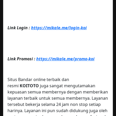
Link Login :
https://mikale.me/login-koi
Link Promosi :
https://mikale.me/promo-koi
Situs Bandar online terbaik dan
resmi
KOITOTO
juga sangat mengutamakan
kepuasan semua membernya dengan memberikan
layanan terbaik untuk semua membernya. Layanan
tersebut bekerja selama 24 jam non stop setiap
harinya. Layanan ini pun sudah didukung juga oleh