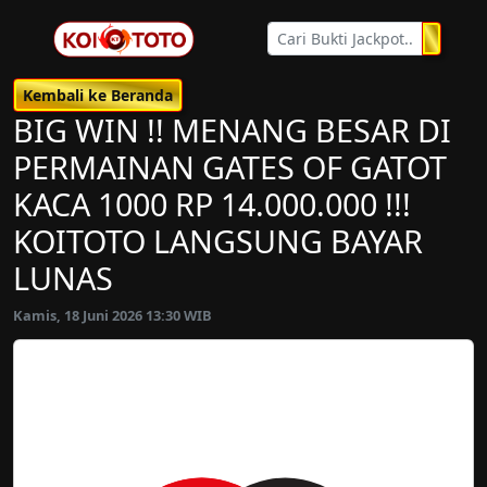
Kembali ke Beranda
BIG WIN !! MENANG BESAR DI
PERMAINAN GATES OF GATOT
KACA 1000 RP 14.000.000 !!!
KOITOTO LANGSUNG BAYAR
LUNAS
Kamis, 18 Juni 2026 13:30 WIB