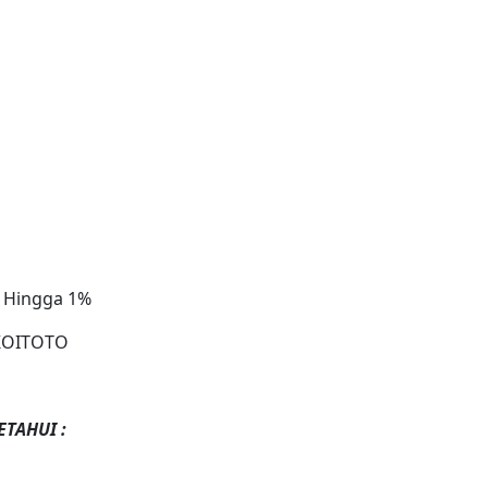
 Hingga 1%
KOITOTO
ETAHUI :