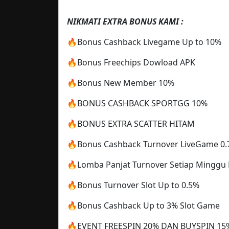
NIKMATI EXTRA BONUS KAMI :
🔥Bonus Cashback Livegame Up to 10%
🔥Bonus Freechips Dowload APK
🔥Bonus New Member 10%
🔥BONUS CASHBACK SPORTGG 10%
🔥BONUS EXTRA SCATTER HITAM
🔥Bonus Cashback Turnover LiveGame 0
🔥Lomba Panjat Turnover Setiap Minggu 
🔥Bonus Turnover Slot Up to 0.5%
🔥Bonus Cashback Up to 3% Slot Game
🔥EVENT FREESPIN 20% DAN BUYSPIN 15