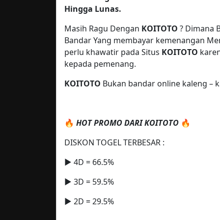
Hingga Lunas.
Masih Ragu Dengan
KOITOTO
? Dimana B
Bandar Yang membayar kemenangan Membe
perlu khawatir pada Situs
KOITOTO
karen
kepada pemenang.
KOITOTO
Bukan bandar online kaleng – ka
🔥
HOT PROMO DARI KOITOTO
🔥
DISKON TOGEL TERBESAR :
▶️ 4D = 66.5%
▶️ 3D = 59.5%
▶️ 2D = 29.5%