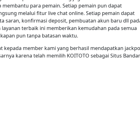
p membantu para pemain. Setiap pemain pun dapat
sung melalui fitur live chat online. Setiap pemain dapat
 saran, konfirmasi deposit, pembuatan akun baru dll pad
nya layanan terbaik ini memberikan kemudahan pada semua
kapan pun tanpa batasan waktu.
t kepada member kami yang berhasil mendapatkan jackpo
sarnya karena telah memilih KOITOTO sebagai Situs Banda