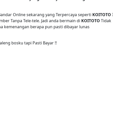
andar Online sekarang yang Terpercaya seperti
KOITOTO
r Tanpa Tele-tele. Jadi anda bermain di
KOITOTO
Tidak
a kemenangan berapa pun pasti dibayar lunas
leng bosku tapi Pasti Bayar !!