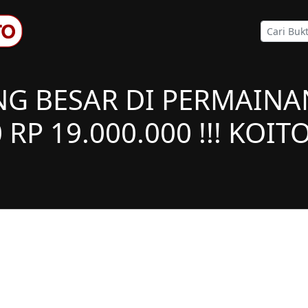
NG BESAR DI PERMAINA
 RP 19.000.000 !!! KO