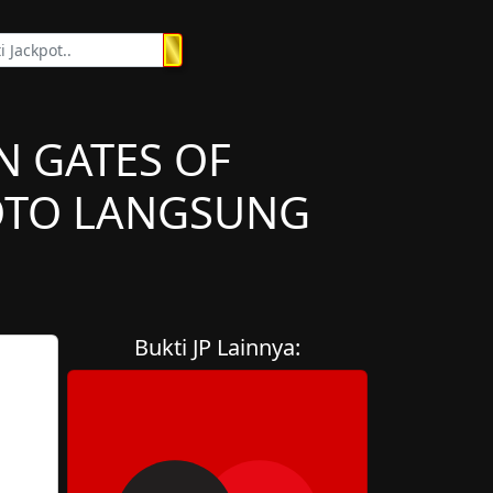
N GATES OF
ITOTO LANGSUNG
Bukti JP Lainnya: